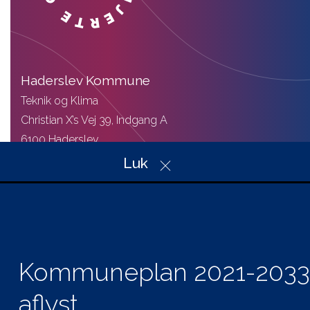
Haderslev Kommune
Teknik og Klima
Christian X’s Vej 39, Indgang A
6100 Haderslev
Telefon: 74 34 34 34
Luk
Mail: plan@haderslev.dk
CVR: 29 18 97 57
Kommuneplan 2021-2033
Genveje
Hvad gælder for mig
aflyst
Planer i høring