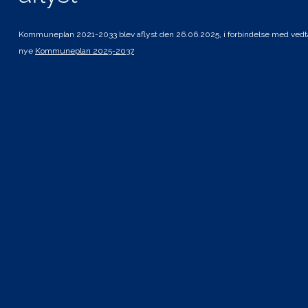
Andre planer og strategier
Kommuneplan 2021-2033 blev aflyst den 26.06.2025, i forbindelse med vedt
Tilgængelighedserklæring
nye
Kommuneplan 2025-2037
Kolofon
©
2024
Haderslev Kommune
COWI PLAN