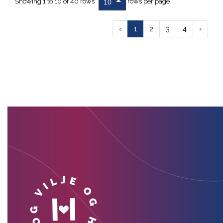
Showing 1 to 10 of 40 rows
rows per page
10
‹
1
2
3
4
›