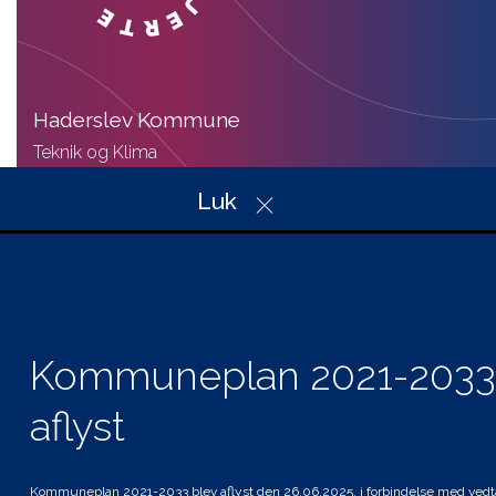
Haderslev Kommune
Teknik og Klima
Christian X’s Vej 39, Indgang A
Luk
6100 Haderslev
Telefon: 74 34 34 34
Mail: plan@haderslev.dk
CVR: 29 18 97 57
Kommuneplan 2021-2033
aflyst
Genveje
Hvad gælder for mig
Planer i høring
Kommuneplan 2021-2033 blev aflyst den 26.06.2025, i forbindelse med vedt