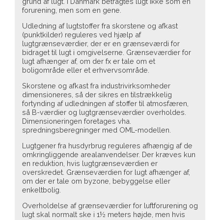
grund af lugt. I Danmark betragtes lugt ikke som en
forurening, men som en gene.
Udledning af lugtstoffer fra skorstene og afkast
(punktkilder) reguleres ved hjælp af
lugtgrænseværdier, der er en grænseværdi for
bidraget til lugt i omgivelserne. Grænseværdier for
lugt afhænger af, om der fx er tale om et
boligområde eller et erhvervsområde.
Skorstene og afkast fra industrivirksomheder
dimensioneres, så der sikres en tilstrækkelig
fortynding af udledningen af stoffer til atmosfæren,
så B-værdier og lugtgrænseværdier overholdes.
Dimensioneringen foretages vha.
spredningsberegninger med OML-modellen.
Lugtgener fra husdyrbrug reguleres afhængig af de
omkringliggende arealanvendelser. Der kræves kun
en reduktion, hvis lugtgrænseværdien er
overskredet. Grænseværdien for lugt afhænger af,
om der er tale om byzone, bebyggelse eller
enkeltbolig.
Overholdelse af grænseværdier for luftforurening og
lugt skal normalt ske i 1½ meters højde, men hvis