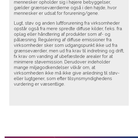
mennesker opholder sig i højere bebyggelser,
gælder grænseværdierne også i den højde, hvor
mennesker er udsat for forurening/gene.
Lugt, støv og anden luftforurening fra virksomheder
opstår også fra mere spredte diffuse kilder, f.eks. fra
oplag eller håndtering af produkter som af- og
pålæsning. Regulering af diffuse emissioner fra
virksomheder sker som udgangspunkt ikke ud fra
grænseværdier, men ud fra krav til indretning og drift,
fx krav om vanding af ubefæstede arealer for at
minimere støvemission. Derudover indeholder
mange miljøgodkendelser vilkår om, at
virksomheden ikke må ikke give anledning til støv-
eller lugtgener, som efter tilsynsmyndighedens
vurdering er væsentlige.