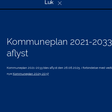
Luk
Telefon: 74 34 34 34
Mail: plan@haderslev.dk
CVR: 29 18 97 57
Kommuneplan 2021-2033
Genveje
Hvad gælder for mig
aflyst
Planer i høring
Andre planer og strategier
Kommuneplan 2021-2033 blev aflyst den 26.06.2025, i forbindelse med vedt
Tilgængelighedserklæring
nye
Kommuneplan 2025-2037
Kolofon