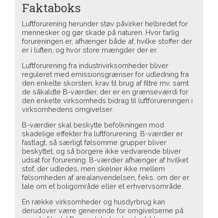
Faktaboks
Luftforurening herunder støv påvirker helbredet for
mennesker og gør skade på naturen. Hvor farlig
forureningen er, afhænger både af, hvilke stoffer der
er i luften, og hvor store mængder der er.
Luftforurening fra industrivirksomheder bliver
reguleret med emissionsgrænser for udledning fra
den enkelte skorsten, krav til brug af filtre mv. samt
de såkaldte B-værdier, der er en grænseværdi for
den enkelte virksomheds bidrag til luftforureningen i
virksomhedens omgivelser.
B-værdier skal beskytte befolkningen mod
skadelige effekter fra luftforurening. B-værdier er
fastlagt, så særligt følsomme grupper bliver
beskyttet, og så borgere ikke vedvarende bliver
udsat for forurening. B-værdier afhænger af hvilket
stof, der udledes, men skelner ikke mellem
følsomheden af arealanvendelsen, f.eks. om der er
tale om et boligområde eller et erhvervsområde.
En række virksomheder og husdyrbrug kan
derudover være generende for omgivelserne på