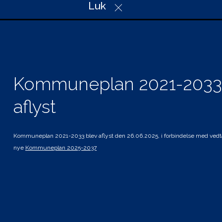
Christian X’s Vej 39, Indgang A
Luk
6100 Haderslev
Telefon: 74 34 34 34
Mail: plan@haderslev.dk
CVR: 29 18 97 57
Kommuneplan 2021-2033
aflyst
Genveje
Hvad gælder for mig
Planer i høring
Kommuneplan 2021-2033 blev aflyst den 26.06.2025, i forbindelse med vedt
nye
Kommuneplan 2025-2037
Andre planer og strategier
Tilgængelighedserklæring
Kolofon