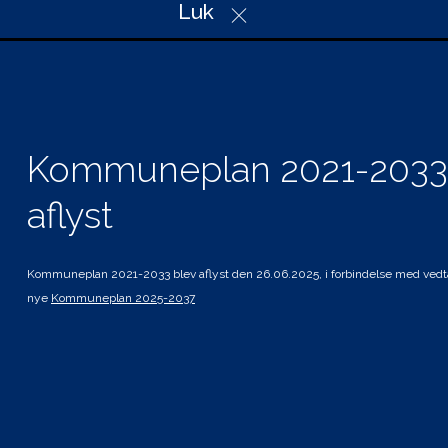
Christian X’s Vej 39, Indgang A
Luk
6100 Haderslev
Telefon: 74 34 34 34
Mail: plan@haderslev.dk
CVR: 29 18 97 57
Kommuneplan 2021-2033
aflyst
Genveje
Hvad gælder for mig
Planer i høring
Kommuneplan 2021-2033 blev aflyst den 26.06.2025, i forbindelse med vedt
nye
Kommuneplan 2025-2037
Andre planer og strategier
Tilgængelighedserklæring
Kolofon