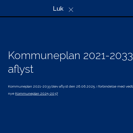
Christian X’s Vej 39, Indgang A
Luk
6100 Haderslev
Telefon: 74 34 34 34
Mail: plan@haderslev.dk
CVR: 29 18 97 57
Kommuneplan 2021-2033
aflyst
Genveje
Hvad gælder for mig
Planer i høring
Kommuneplan 2021-2033 blev aflyst den 26.06.2025, i forbindelse med vedt
nye
Kommuneplan 2025-2037
Andre planer og strategier
Tilgængelighedserklæring
Kolofon