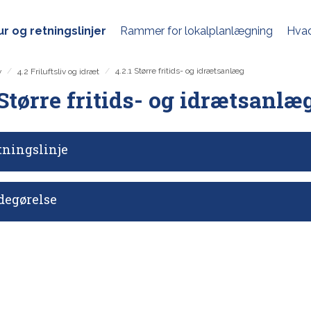
r og retningslinjer
Rammer for lokalplanlægning
Hvad
/
/
4.2.1 Større fritids- og idrætsanlæg
v
4.2 Friluftsliv og idræt
 Større fritids- og idrætsanlæ
tningslinje
degørelse