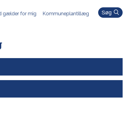
Søg
 gælder for mig
Kommuneplantillæg
g