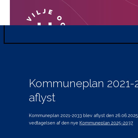
Hadersl
Teknik og 
Christian X
6100 Hader
Telefon: 74
Mail: plan
Kommuneplan 2021-2
CVR: 29 18
aflyst
Kommuneplan 2021-2033 blev aflyst den 26.06.2025,
vedtagelsen af den nye
Kommuneplan 2025-2037