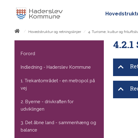
Hovedstruktu
/
/
Hovedstruktur og retningslinjer
4. Turisme, kultur og friluftsli
4.2.1
Forord
Re
Indledning - Haderslev Kommune
1. Trekantområdet - en metropol på
Re
vej
2. Byerne - drivkraften for
udviklingen
3. Det åbne land - sammenhæng og
balance