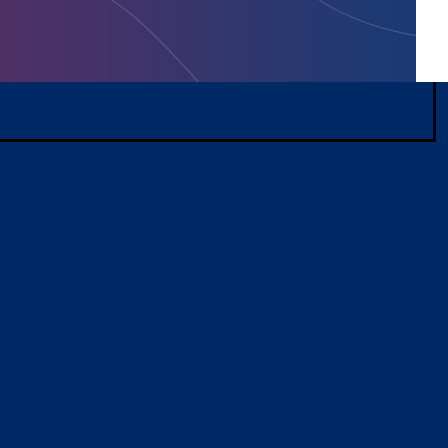
er
ng