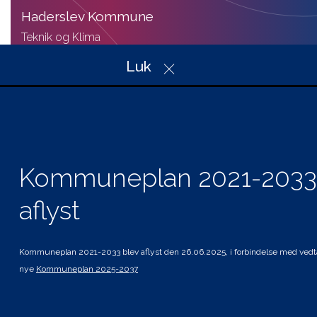
Haderslev Kommune
Teknik og Klima
Christian X’s Vej 39, Indgang A
Luk
6100 Haderslev
Telefon: 74 34 34 34
Mail: plan@haderslev.dk
CVR: 29 18 97 57
Kommuneplan 2021-2033
aflyst
Genveje
Hvad gælder for mig
Planer i høring
Kommuneplan 2021-2033 blev aflyst den 26.06.2025, i forbindelse med vedt
Andre planer og strategier
nye
Kommuneplan 2025-2037
Tilgængelighedserklæring
Kolofon