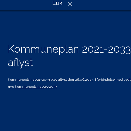
Luk
6100 Haderslev
Telefon: 74 34 34 34
Mail: plan@haderslev.dk
CVR: 29 18 97 57
Kommuneplan 2021-2033
aflyst
Genveje
Hvad gælder for mig
Planer i høring
Kommuneplan 2021-2033 blev aflyst den 26.06.2025, i forbindelse med vedt
nye
Kommuneplan 2025-2037
Andre planer og strategier
Tilgængelighedserklæring
Kolofon