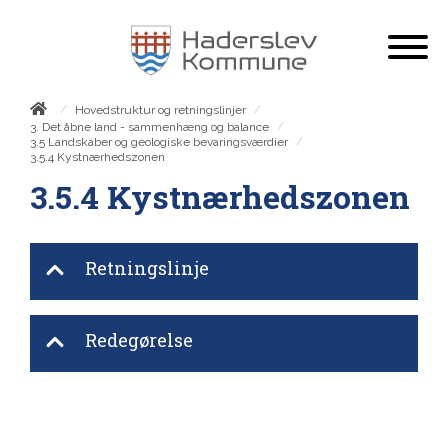
/
/
Hovedstruktur og retningslinjer
/
3. Det åbne land - sammenhæng og balance
/
3.5 Landskaber og geologiske bevaringsværdier
3.5.4 Kystnærhedszonen
3.5.4 Kystnærhedszonen
Retningslinje
Redegørelse