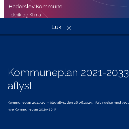
Haderslev Kommune
Teknik og Klima
Christian X’s Vej 39, Indgang A
Luk
6100 Haderslev
Telefon: 74 34 34 34
Mail: plan@haderslev.dk
CVR: 29 18 97 57
Kommuneplan 2021-2033
aflyst
Genveje
Hvad gælder for mig
Planer i høring
Kommuneplan 2021-2033 blev aflyst den 26.06.2025, i forbindelse med vedt
Andre planer og strategier
nye
Kommuneplan 2025-2037
Tilgængelighedserklæring
Kolofon